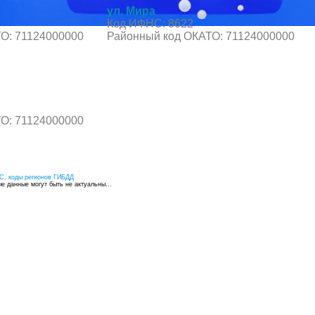
ул. Мира
Код ИФНС: 8622
О: 71124000000
Районный код ОКАТО: 71124000000
О: 71124000000
С, коды регионов ГИБДД
 данные могут быть не актуальны...