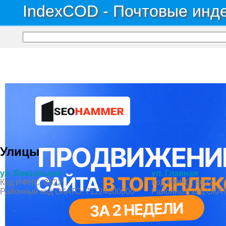
IndexCOD - Почтовые инде
Почтовые индексы России, ОКАТО, коды ИФНС, коды регионов ГИБДД
→
Авт
Улицы
ул. Вокзальная
ул. Главная
Код ИФНС: 8622
Код ИФНС: 8622
Районный код ОКАТО: 71124000000
Районный код ОКАТ