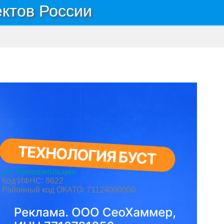
ектов России
ул. Комсомольцев
Код ИФНС: 8622
Районный код ОКАТО: 71124000000