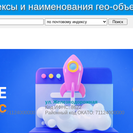
ксы и наименования гео-объ
ономный округ Ханты-Мансийский Автономный округ - Югра
→
Район Советский
→
ул. Железнодорожная
Код ИФНС: 8622
О: 71124000000
Районный код ОКАТО: 71124000000