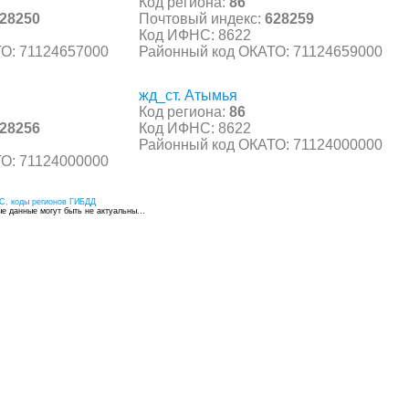
Код региона:
86
28250
Почтовый индекс:
628259
Код ИФНС: 8622
О: 71124657000
Районный код ОКАТО: 71124659000
жд_ст. Атымья
Код региона:
86
28256
Код ИФНС: 8622
Районный код ОКАТО: 71124000000
О: 71124000000
С, коды регионов ГИБДД
 данные могут быть не актуальны...