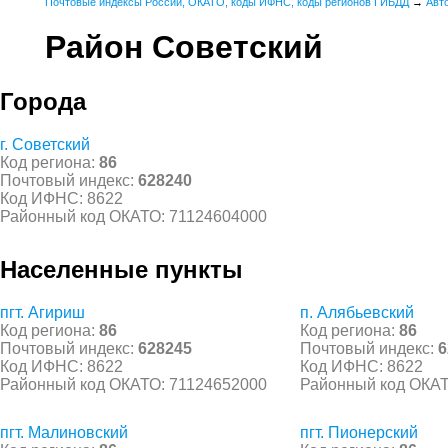
Почтовые индексы России, ОКАТО, коды ИФНС, коды регионов ГИБДД
→
Авт
Район Советский
Города
г. Советский
Код региона:
86
Почтовый индекс:
628240
Код ИФНС: 8622
Районный код ОКАТО: 71124604000
Населенные пункты
пгт. Агириш
п. Алябьевский
Код региона:
86
Код региона:
86
Почтовый индекс:
628245
Почтовый индекс:
6
Код ИФНС: 8622
Код ИФНС: 8622
Районный код ОКАТО: 71124652000
Районный код ОКАТ
пгт. Малиновский
пгт. Пионерский