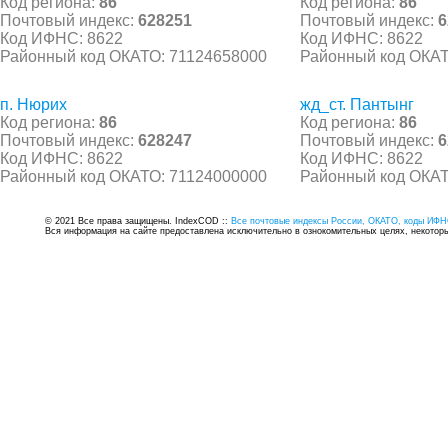
Код региона:
86
Код региона:
86
Почтовый индекс:
628251
Почтовый индекс:
6
Код ИФНС: 8622
Код ИФНС: 8622
Районный код ОКАТО: 71124658000
Районный код ОКАТ
п. Нюрих
жд_ст. Пантынг
Код региона:
86
Код региона:
86
Почтовый индекс:
628247
Почтовый индекс:
6
Код ИФНС: 8622
Код ИФНС: 8622
Районный код ОКАТО: 71124000000
Районный код ОКАТ
© 2021 Все права защищены. IndexCOD ::
Все почтовые индексы России, ОКАТО, коды ИФН
Вся информация на сайте предоставлена исключительно в ознокомительных целях, некоторые