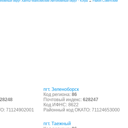
ономный округ Ханты-Мансийский Автономный округ - Югра
→
Район Советский
пгт. Зеленоборск
Код региона:
86
28248
Почтовый индекс:
628247
Код ИФНС: 8622
О: 71124902001
Районный код ОКАТО: 71124653000
пгт. Таежный