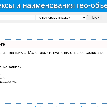
ксы и наименования гео-объ
оте
 клиентов никуда. Мало того, что нужно видеть свое расписание
ение записей:
;
ты;
батывать;