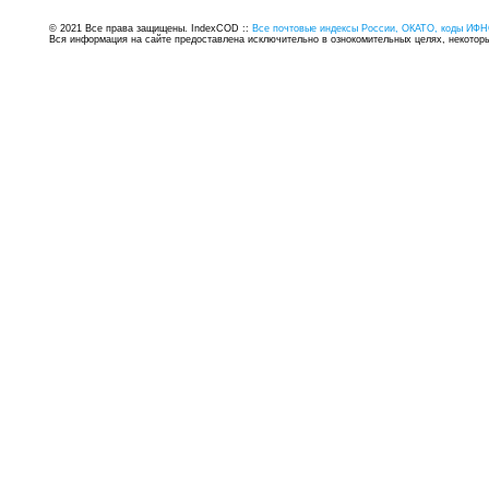
© 2021 Все права защищены. IndexCOD ::
Все почтовые индексы России, ОКАТО, коды ИФН
Вся информация на сайте предоставлена исключительно в ознокомительных целях, некоторые