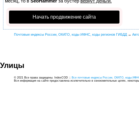
месяц, то в
SeoHammer
за бустер
вернут деньги.
Начать продвижение сайта
Почтовые индексы России, ОКАТО, коды ИФНС, коды регионов ГИБДД
→
Авт
Улицы
© 2021 Все права защищены. IndexCOD ::
Все почтовые индексы России, ОКАТО, коды ИФН
Вся информация на сайте предоставлена исключительно в ознокомительных целях, некоторые