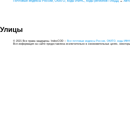
Почтовые индексы России, ОКАТО, коды ИФНС, коды регионов ГИБДД
→
Авт
Улицы
© 2021 Все права защищены. IndexCOD ::
Все почтовые индексы России, ОКАТО, коды ИФН
Вся информация на сайте предоставлена исключительно в ознокомительных целях, некоторые