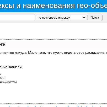
ксы и наименования гео-объ
оте
 клиентов никуда. Мало того, что нужно видеть свое расписание
ение записей:
;
ты;
батывать;