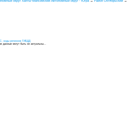
ономный округ Ханты-Мансийский Автономный округ - Югра
→
Район Октябрьский
→
С, коды регионов ГИБДД
 данные могут быть не актуальны...