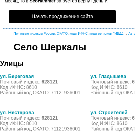
месяц, то в
SeoHammer
за бустер
вернут деньги.
Начать продвижение сайта
Почтовые индексы России, ОКАТО, коды ИФНС, коды регионов ГИБДД
→
Авт
Село Шеркалы
Улицы
ул. Береговая
ул. Гладышева
Почтовый индекс:
628121
Почтовый индекс:
6
Код ИФНС: 8610
Код ИФНС: 8610
Районный код ОКАТО: 71121936001
Районный код ОКАТ
ул. Нестерова
ул. Строителей
Почтовый индекс:
628121
Почтовый индекс:
6
Код ИФНС: 8610
Код ИФНС: 8610
Районный код ОКАТО: 71121936001
Районный код ОКАТ