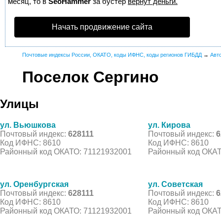
месяц, то в
SeoHammer
за бустер
вернут деньги.
Начать продвижение сайта
Почтовые индексы России, ОКАТО, коды ИФНС, коды регионов ГИБДД
→
Авт
Поселок Сергино
Улицы
ул. Вьюшкова
ул. Кирова
Почтовый индекс:
628111
Почтовый индекс:
6
Код ИФНС: 8610
Код ИФНС: 8610
Районный код ОКАТО: 71121932001
Районный код ОКАТ
ул. Оренбургская
ул. Советская
Почтовый индекс:
628111
Почтовый индекс:
6
Код ИФНС: 8610
Код ИФНС: 8610
Районный код ОКАТО: 71121932001
Районный код ОКАТ