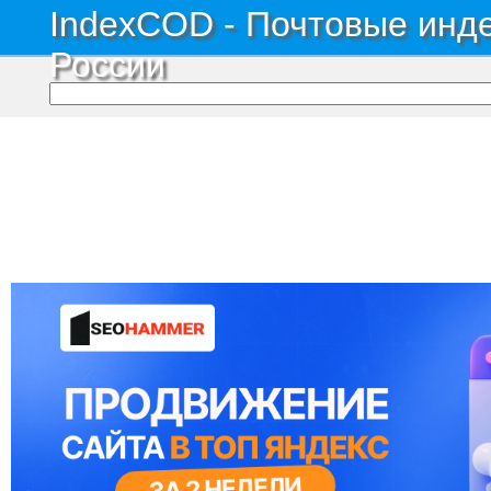
IndexCOD - Почтовые инде
России