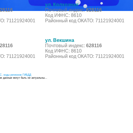
ул. Колхозная
28116
Почтовый индекс:
628116
Код ИФНС: 8610
О: 71121924001
Районный код ОКАТО: 71121924001
ул. Векшина
28116
Почтовый индекс:
628116
Код ИФНС: 8610
О: 71121924001
Районный код ОКАТО: 71121924001
С, коды регионов ГИБДД
 данные могут быть не актуальны...