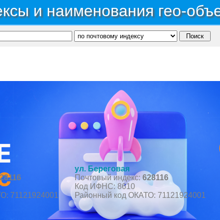
ксы и наименования гео-объ
ономный округ Ханты-Мансийский Автономный округ - Югра
→
Район Октябрьский
→
С
ул. Береговая
28116
Почтовый индекс:
628116
Код ИФНС: 8610
О: 71121924001
Районный код ОКАТО: 71121924001