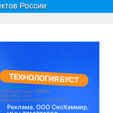
ектов России
ело Каменное
ул. Дорожная
Почтовый индекс:
628116
Код ИФНС: 8610
Районный код ОКАТО: 71121924001