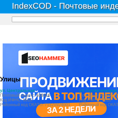
IndexCOD - Почтовые инде
Почтовые индексы России, ОКАТО, коды ИФНС, коды регионов ГИБДД
→
Авт
Село Каменное
Улицы
ул. Центральная
ул. Геологическая
Почтовый индекс:
628116
Почтовый индекс:
6
Код ИФНС: 8610
Код ИФНС: 8610
Районный код ОКАТО: 71121924001
Районный код ОКАТ