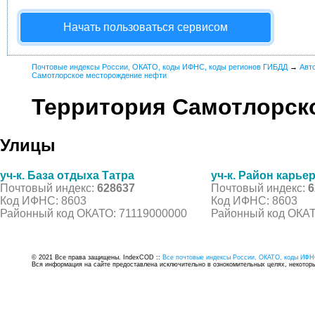
Начать пользоваться сервисом
Почтовые индексы России, ОКАТО, коды ИФНС, коды регионов ГИБДД
→
Авт
Самотлорское месторождение нефти
Территория Самотлорск
Улицы
уч-к. База отдыха Татра
уч-к. Район карь
Почтовый индекс:
628637
Почтовый индекс:
6
Код ИФНС: 8603
Код ИФНС: 8603
Районный код ОКАТО: 71119000000
Районный код ОКАТ
© 2021 Все права защищены. IndexCOD ::
Все почтовые индексы России, ОКАТО, коды ИФН
Вся информация на сайте предоставлена исключительно в ознокомительных целях, некоторые