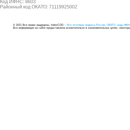
Код ИФНС: 8603
Районный код ОКАТО: 71119925002
© 2021 Все права защищены. IndexCOD ::
Все почтовые индексы России, ОКАТО, коды ИФН
Вся информация на сайте предоставлена исключительно в ознокомительных целях, некоторые