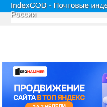
IndexCOD - Почтовые инде
России