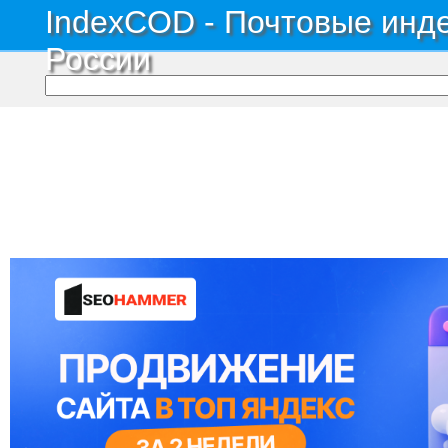
IndexCOD - Почтовые инде
России