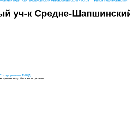
ономный округ Ханты-Мансийский Автономный округ - Югра
→
Район Нефтеюганский
ый уч-к Средне-Шапшински
С, коды регионов ГИБДД
 данные могут быть не актуальны...