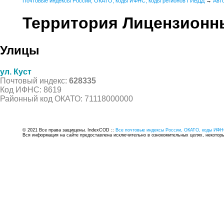
Почтовые индексы России, ОКАТО, коды ИФНС, коды регионов ГИБДД
→
Авт
Территория Лицензионн
Улицы
ул. Куст
Почтовый индекс:
628335
Код ИФНС: 8619
Районный код ОКАТО: 71118000000
© 2021 Все права защищены. IndexCOD ::
Все почтовые индексы России, ОКАТО, коды ИФН
Вся информация на сайте предоставлена исключительно в ознокомительных целях, некоторые