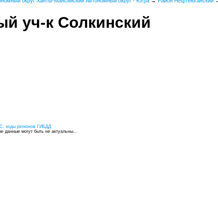
ономный округ Ханты-Мансийский Автономный округ - Югра
→
Район Нефтеюганский
й уч-к Солкинский
С, коды регионов ГИБДД
 данные могут быть не актуальны...