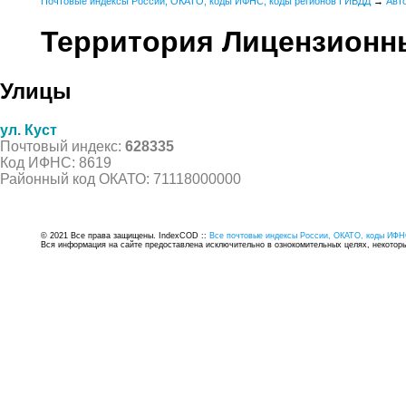
Почтовые индексы России, ОКАТО, коды ИФНС, коды регионов ГИБДД
→
Авт
Территория Лицензионны
Улицы
ул. Куст
Почтовый индекс:
628335
Код ИФНС: 8619
Районный код ОКАТО: 71118000000
© 2021 Все права защищены. IndexCOD ::
Все почтовые индексы России, ОКАТО, коды ИФН
Вся информация на сайте предоставлена исключительно в ознокомительных целях, некоторые