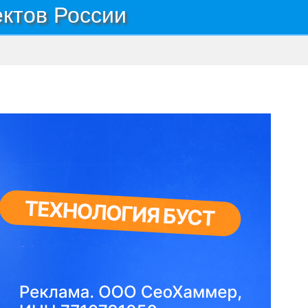
ектов России
→
Территория Лицензионный уч-к Кудринский