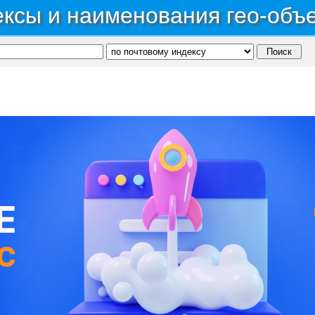
ксы и наименования гео-объ
ономный округ Ханты-Мансийский Автономный округ - Югра
→
Район Нефтеюганский
й уч-к Кудринский