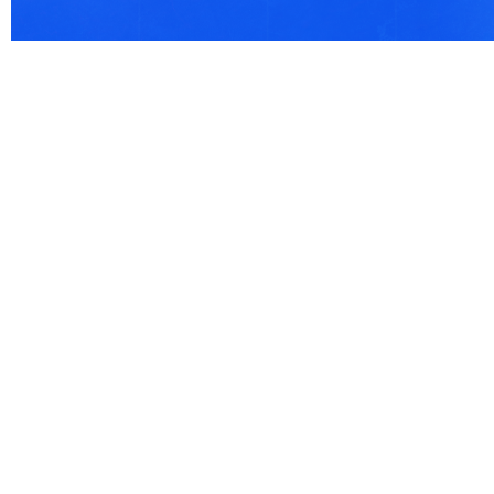
© 2021 Все права защищены. IndexCOD ::
Все почтовые индексы России, ОКАТО, коды ИФН
Вся информация на сайте предоставлена исключительно в ознокомительных целях, некоторые