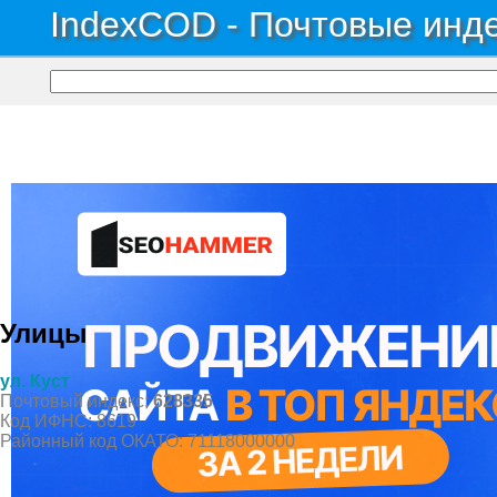
IndexCOD - Почтовые инде
Почтовые индексы России, ОКАТО, коды ИФНС, коды регионов ГИБДД
→
Авт
Территория Лицензионны
Улицы
ул. Куст
Почтовый индекс:
628335
Код ИФНС: 8619
Районный код ОКАТО: 71118000000