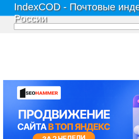
IndexCOD - Почтовые инде
России