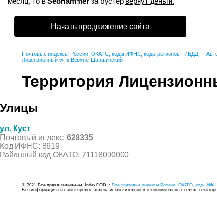
месяц, то в
SeoHammer
за бустер
вернут деньги.
Начать продвижение сайта
Почтовые индексы России, ОКАТО, коды ИФНС, коды регионов ГИБДД
→
Авт
Лицензионный уч-к Верхне-Шапшинский
Территория Лицензионн
Улицы
ул. Куст
Почтовый индекс:
628335
Код ИФНС: 8619
Районный код ОКАТО: 71118000000
© 2021 Все права защищены. IndexCOD ::
Все почтовые индексы России, ОКАТО, коды ИФН
Вся информация на сайте предоставлена исключительно в ознокомительных целях, некоторые