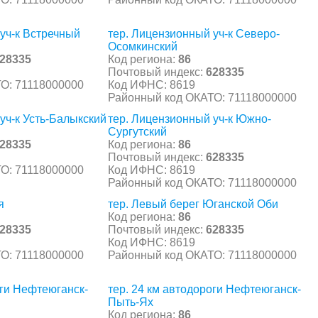
уч-к Встречный
тер. Лицензионный уч-к Северо-
Осомкинский
28335
Код региона:
86
Почтовый индекс:
628335
О: 71118000000
Код ИФНС: 8619
Районный код ОКАТО: 71118000000
уч-к Усть-Балыкский
тер. Лицензионный уч-к Южно-
Сургутский
28335
Код региона:
86
Почтовый индекс:
628335
О: 71118000000
Код ИФНС: 8619
Районный код ОКАТО: 71118000000
я
тер. Левый берег Юганской Оби
Код региона:
86
28335
Почтовый индекс:
628335
Код ИФНС: 8619
О: 71118000000
Районный код ОКАТО: 71118000000
оги Нефтеюганск-
тер. 24 км автодороги Нефтеюганск-
Пыть-Ях
Код региона:
86