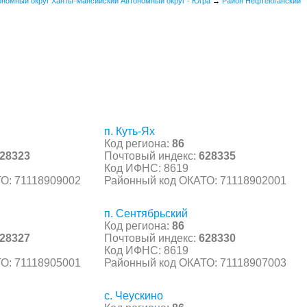
ономный округ Ханты-Мансийский Автономный округ - Югра
→
Район Нефтеюганский
п. Куть-Ях
Код региона:
86
28323
Почтовый индекс:
628335
Код ИФНС: 8619
О: 71118909002
Районный код ОКАТО: 71118902001
п. Сентябрьский
Код региона:
86
28327
Почтовый индекс:
628330
Код ИФНС: 8619
О: 71118905001
Районный код ОКАТО: 71118907003
с. Чеускино