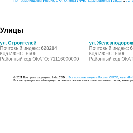
Почтовые индексы России, ОКАТО, коды ИФНС, коды регионов ГИБДД
→
Авт
Улицы
ул. Строителей
ул. Железнодоро
Почтовый индекс:
628204
Почтовый индекс:
6
Код ИФНС: 8606
Код ИФНС: 8606
Районный код ОКАТО: 71116000000
Районный код ОКАТ
© 2021 Все права защищены. IndexCOD ::
Все почтовые индексы России, ОКАТО, коды ИФН
Вся информация на сайте предоставлена исключительно в ознокомительных целях, некоторые