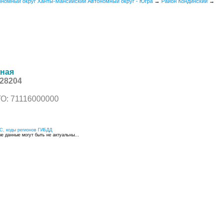
ономный округ Ханты-Мансийский Автономный округ - Югра
→
Район Кондинский
→
жная
28204
О: 71116000000
С, коды регионов ГИБДД
 данные могут быть не актуальны...