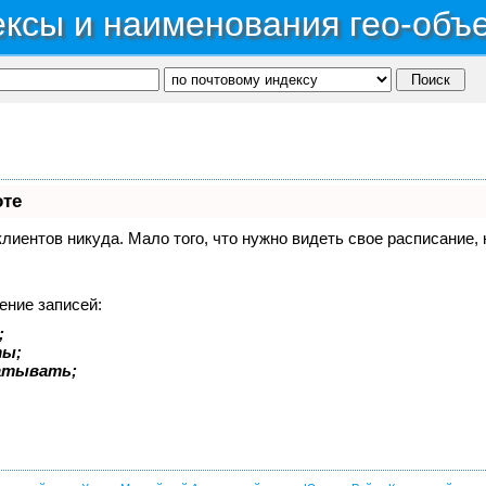
ксы и наименования гео-объ
оте
 клиентов никуда. Мало того, что нужно видеть свое расписание
ение записей:
;
ты;
батывать;