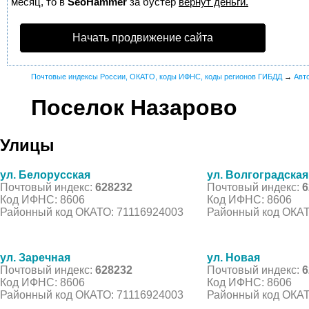
месяц, то в
SeoHammer
за бустер
вернут деньги.
Начать продвижение сайта
Почтовые индексы России, ОКАТО, коды ИФНС, коды регионов ГИБДД
→
Авт
Поселок Назарово
Улицы
ул. Белорусская
ул. Волгоградская
Почтовый индекс:
628232
Почтовый индекс:
6
Код ИФНС: 8606
Код ИФНС: 8606
Районный код ОКАТО: 71116924003
Районный код ОКАТ
ул. Заречная
ул. Новая
Почтовый индекс:
628232
Почтовый индекс:
6
Код ИФНС: 8606
Код ИФНС: 8606
Районный код ОКАТО: 71116924003
Районный код ОКАТ