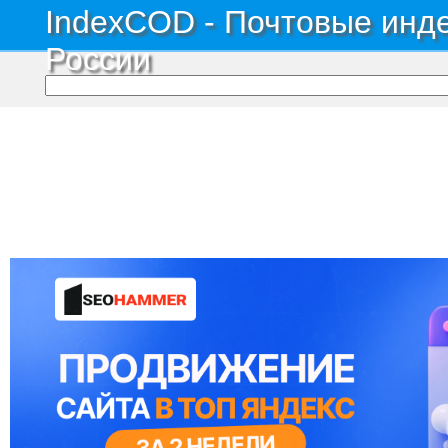
IndexCOD - Почтовые инде
России