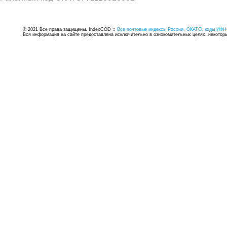
© 2021 Все права защищены. IndexCOD ::
Все почтовые индексы России, ОКАТО, коды ИФН
Вся информация на сайте предоставлена исключительно в ознокомительных целях, некоторые