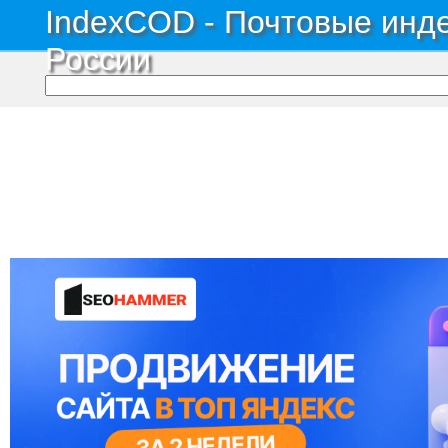
IndexCOD - Почтовые инде
России