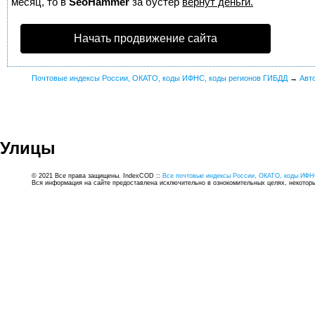
месяц, то в
SeoHammer
за бустер
вернут деньги.
Начать продвижение сайта
Почтовые индексы России, ОКАТО, коды ИФНС, коды регионов ГИБДД
→
Авт
Улицы
© 2021 Все права защищены. IndexCOD ::
Все почтовые индексы России, ОКАТО, коды ИФН
Вся информация на сайте предоставлена исключительно в ознокомительных целях, некоторые