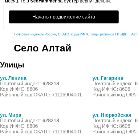
месяц, то в
SeoHammer
за бустер
вернут деньги.
Начать продвижение сайта
Почтовые индексы России, ОКАТО, коды ИФНС, коды регионов ГИБДД
→
Авт
Село Алтай
Улицы
ул. Ленина
ул. Гагарина
Почтовый индекс:
628218
Почтовый индекс:
6
Код ИФНС: 8606
Код ИФНС: 8606
Районный код ОКАТО: 71116904001
Районный код ОКАТ
ул. Мира
ул. Нюркойская
Почтовый индекс:
628218
Почтовый индекс:
6
Код ИФНС: 8606
Код ИФНС: 8606
Районный код ОКАТО: 71116904001
Районный код ОКАТ