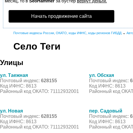
месяц, то в
SeoHammer
за бустер
вернут деньги.
Начать продвижение сайта
Почтовые индексы России, ОКАТО, коды ИФНС, коды регионов ГИБДД
→
Авт
Село Теги
Улицы
ул. Таежная
ул. Обская
Почтовый индекс:
628155
Почтовый индекс:
6
Код ИФНС: 8613
Код ИФНС: 8613
Районный код ОКАТО: 71112932001
Районный код ОКАТ
ул. Новая
пер. Садовый
Почтовый индекс:
628155
Почтовый индекс:
6
Код ИФНС: 8613
Код ИФНС: 8613
Районный код ОКАТО: 71112932001
Районный код ОКАТ