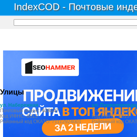
IndexCOD - Почтовые инде
Почтовые индексы России, ОКАТО, коды ИФНС, коды регионов ГИБДД
→
Авт
Поселок Светлый
Улицы
ул. Набережная
ул. Первопроходц
Почтовый индекс:
628147
Почтовый индекс:
6
Код ИФНС: 8613
Код ИФНС: 8613
Районный код ОКАТО: 71112924001
Районный код ОКАТ