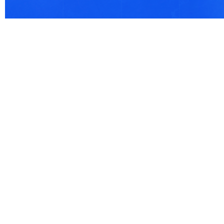
© 2021 Все права защищены. IndexCOD ::
Все почтовые индексы России, ОКАТО, коды ИФН
Вся информация на сайте предоставлена исключительно в ознокомительных целях, некоторые