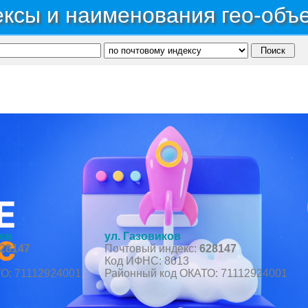
ксы и наименования гео-объ
ономный округ Ханты-Мансийский Автономный округ - Югра
→
Район Березовский
→
П
ев
ул. Газовиков
28147
Почтовый индекс:
628147
Код ИФНС: 8613
О: 71112924001
Районный код ОКАТО: 71112924001