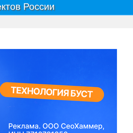
ектов России
оселок Светлый