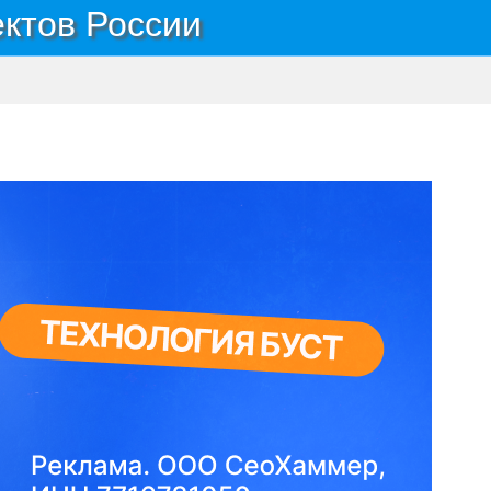
ектов России
еревня Деминская