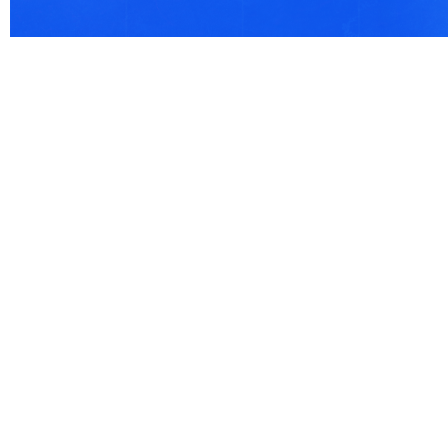
© 2021 Все права защищены. IndexCOD ::
Все почтовые индексы России, ОКАТО, коды ИФН
Вся информация на сайте предоставлена исключительно в ознокомительных целях, некоторые