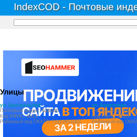
IndexCOD - Почтовые инде
Почтовые индексы России, ОКАТО, коды ИФНС, коды регионов ГИБДД
→
Авт
Деревня Деминская
Улицы
ул. Центральная
ул. Березовая
Почтовый индекс:
628140
Почтовый индекс:
6
Код ИФНС: 8613
Код ИФНС: 8613
Районный код ОКАТО: 71112651001
Районный код ОКАТ