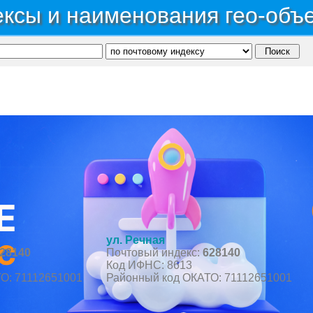
ксы и наименования гео-объ
ономный округ Ханты-Мансийский Автономный округ - Югра
→
Район Березовский
→
Д
ул. Речная
28140
Почтовый индекс:
628140
Код ИФНС: 8613
О: 71112651001
Районный код ОКАТО: 71112651001