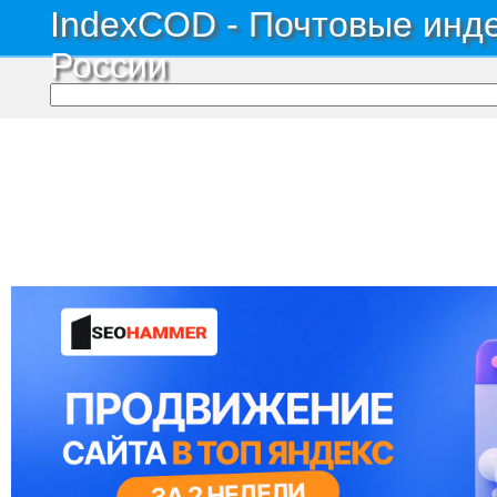
IndexCOD - Почтовые инде
России