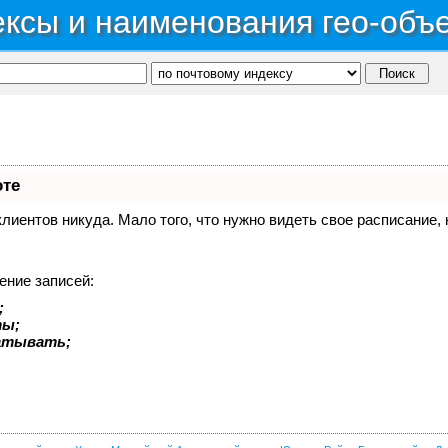
ксы и наименования гео-объ
оте
 клиентов никуда. Мало того, что нужно видеть свое расписание
ение записей:
;
ты;
батывать;