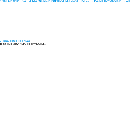
ономный округ Ханты-Мансийский Автономный округ - Югра
→
Район Белоярский
→
Де
С, коды регионов ГИБДД
 данные могут быть не актуальны...