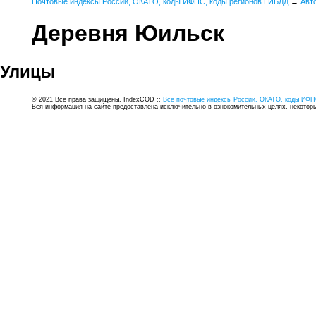
Почтовые индексы России, ОКАТО, коды ИФНС, коды регионов ГИБДД
→
Авт
Деревня Юильск
Улицы
© 2021 Все права защищены. IndexCOD ::
Все почтовые индексы России, ОКАТО, коды ИФН
Вся информация на сайте предоставлена исключительно в ознокомительных целях, некоторые