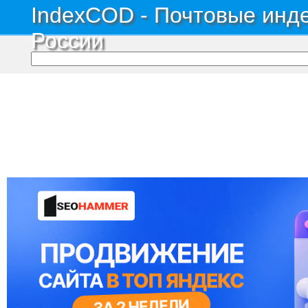
IndexCOD - Почтовые инде
России