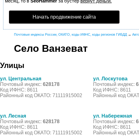
месяц, то в
SeoHammer
за бустер
вернут деньги.
Начать продвижение сайта
Почтовые индексы России, ОКАТО, коды ИФНС, коды регионов ГИБДД
→
Авт
Село Ванзеват
Улицы
ул. Центральная
ул. Лоскутова
Почтовый индекс:
628178
Почтовый индекс:
6
Код ИФНС: 8611
Код ИФНС: 8611
Районный код ОКАТО: 71111915002
Районный код ОКАТ
ул. Лесная
ул. Набережная
Почтовый индекс:
628178
Почтовый индекс:
6
Код ИФНС: 8611
Код ИФНС: 8611
Районный код ОКАТО: 71111915002
Районный код ОКАТ