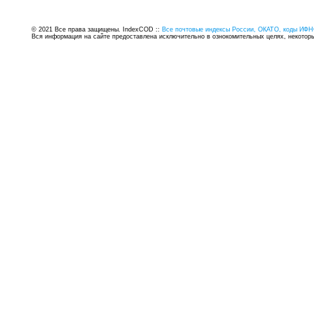
© 2021 Все права защищены. IndexCOD ::
Все почтовые индексы России, ОКАТО, коды ИФН
Вся информация на сайте предоставлена исключительно в ознокомительных целях, некоторые