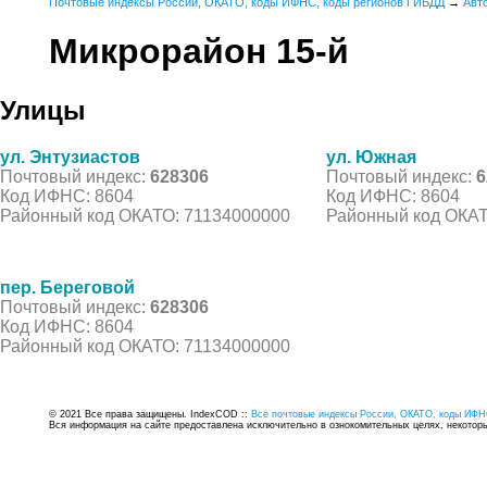
Почтовые индексы России, ОКАТО, коды ИФНС, коды регионов ГИБДД
→
Авт
Микрорайон 15-й
Улицы
ул. Энтузиастов
ул. Южная
Почтовый индекс:
628306
Почтовый индекс:
6
Код ИФНС: 8604
Код ИФНС: 8604
Районный код ОКАТО: 71134000000
Районный код ОКАТ
пер. Береговой
Почтовый индекс:
628306
Код ИФНС: 8604
Районный код ОКАТО: 71134000000
© 2021 Все права защищены. IndexCOD ::
Все почтовые индексы России, ОКАТО, коды ИФН
Вся информация на сайте предоставлена исключительно в ознокомительных целях, некоторые