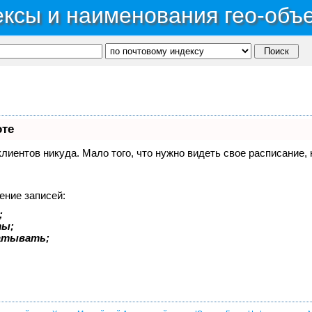
ксы и наименования гео-объ
оте
 клиентов никуда. Мало того, что нужно видеть свое расписание
ение записей:
;
ты;
батывать;