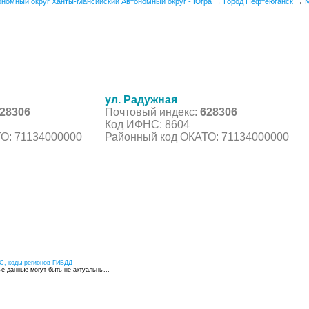
ономный округ Ханты-Мансийский Автономный округ - Югра
→
Город Нефтеюганск
→
М
ул. Радужная
28306
Почтовый индекс:
628306
Код ИФНС: 8604
О: 71134000000
Районный код ОКАТО: 71134000000
С, коды регионов ГИБДД
 данные могут быть не актуальны...