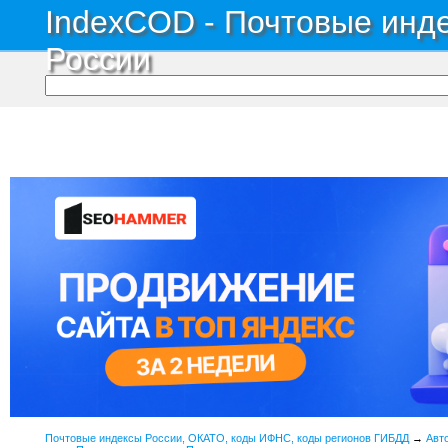
IndexCOD - Почтовые инде
России
Почтовые индексы России, ОКАТО, коды ИФНС, коды регионов ГИБДД
→
Авт