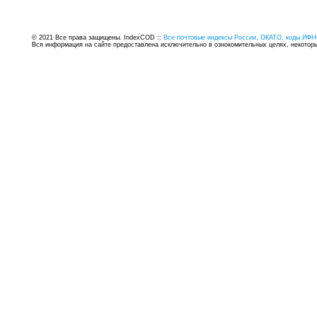
© 2021 Все права защищены. IndexCOD ::
Все почтовые индексы России, ОКАТО, коды ИФН
Вся информация на сайте предоставлена исключительно в ознокомительных целях, некоторые