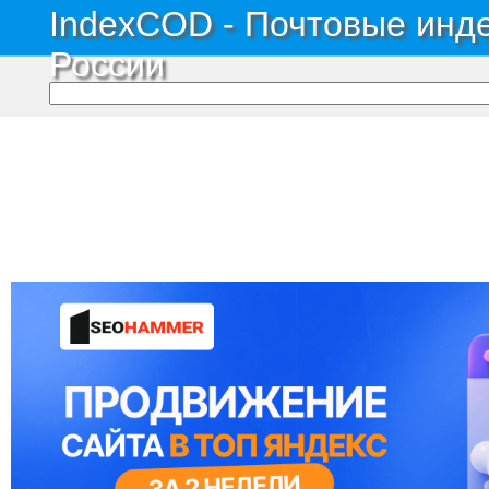
IndexCOD - Почтовые инде
России