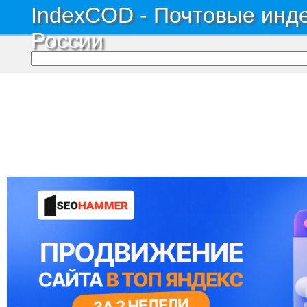
IndexCOD - Почтовые инде
России