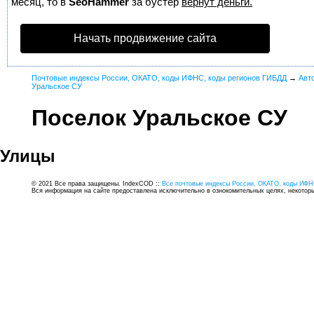
месяц, то в
SeoHammer
за бустер
вернут деньги.
Начать продвижение сайта
Почтовые индексы России, ОКАТО, коды ИФНС, коды регионов ГИБДД
→
Авт
Уральское СУ
Поселок Уральское СУ
Улицы
© 2021 Все права защищены. IndexCOD ::
Все почтовые индексы России, ОКАТО, коды ИФН
Вся информация на сайте предоставлена исключительно в ознокомительных целях, некоторые