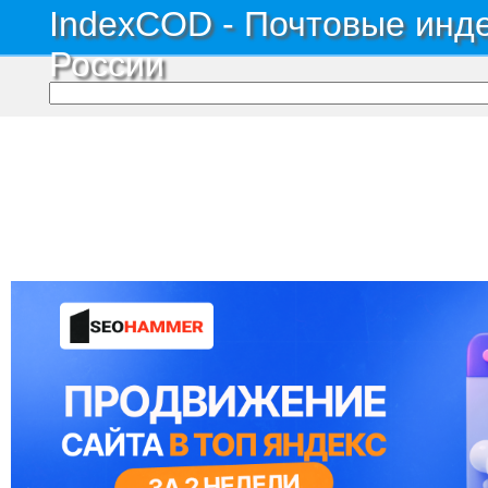
IndexCOD - Почтовые инде
России