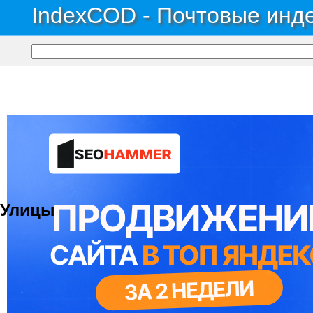
IndexCOD - Почтовые инде
Почтовые индексы России, ОКАТО, коды ИФНС, коды регионов ГИБДД
→
Авт
Поселок УКР ЭО
Улицы
© 2021 Все права защищены. IndexCOD ::
Все почтовые индексы России, ОКАТО, коды ИФН
Вся информация на сайте предоставлена исключительно в ознокомительных целях, некоторые