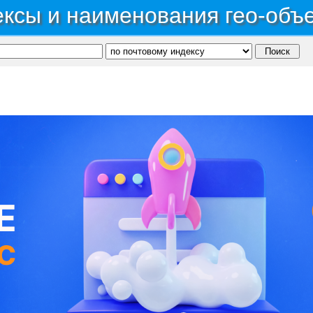
ксы и наименования гео-объ
ономный округ Ханты-Мансийский Автономный округ - Югра
→
Город Нефтеюганск
→
С, коды регионов ГИБДД
 данные могут быть не актуальны...