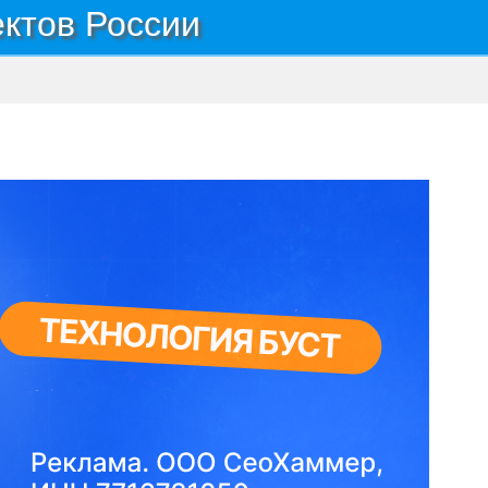
ектов России
Поселок УКР ЭО