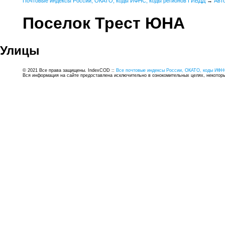
Почтовые индексы России, ОКАТО, коды ИФНС, коды регионов ГИБДД
→
Авт
Поселок Трест ЮНА
Улицы
© 2021 Все права защищены. IndexCOD ::
Все почтовые индексы России, ОКАТО, коды ИФН
Вся информация на сайте предоставлена исключительно в ознокомительных целях, некоторые