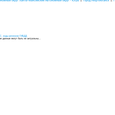
ономный округ Ханты-Мансийский Автономный округ - Югра
→
Город Нефтеюганск
→
С, коды регионов ГИБДД
 данные могут быть не актуальны...