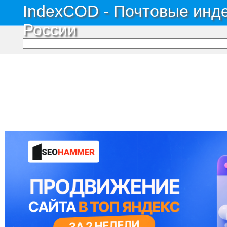
IndexCOD - Почтовые инде
России