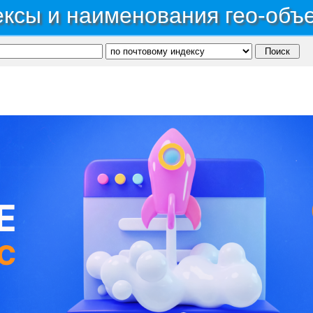
ксы и наименования гео-объ
ономный округ Ханты-Мансийский Автономный округ - Югра
→
Город Нефтеюганск
→
С, коды регионов ГИБДД
 данные могут быть не актуальны...