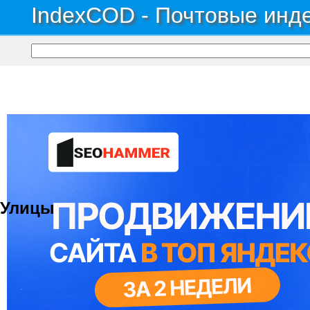
IndexCOD - Почтовые инде
Почтовые индексы России, ОКАТО, коды ИФНС, коды регионов ГИБДД
→
Авт
Поселок ПАТП
Улицы
© 2021 Все права защищены. IndexCOD ::
Все почтовые индексы России, ОКАТО, коды ИФН
Вся информация на сайте предоставлена исключительно в ознокомительных целях, некоторые