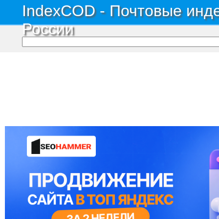
IndexCOD - Почтовые инде
России