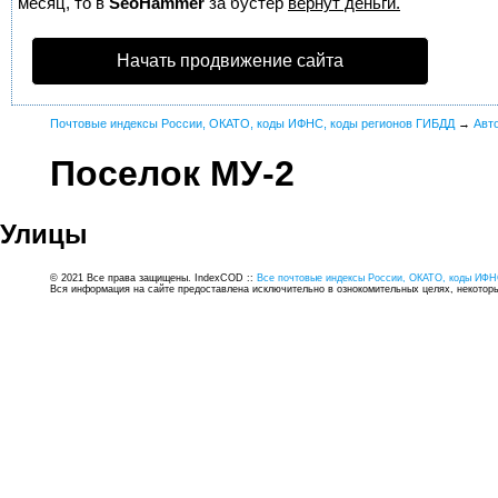
месяц, то в
SeoHammer
за бустер
вернут деньги.
Начать продвижение сайта
Почтовые индексы России, ОКАТО, коды ИФНС, коды регионов ГИБДД
→
Авт
Поселок МУ-2
Улицы
© 2021 Все права защищены. IndexCOD ::
Все почтовые индексы России, ОКАТО, коды ИФН
Вся информация на сайте предоставлена исключительно в ознокомительных целях, некоторые