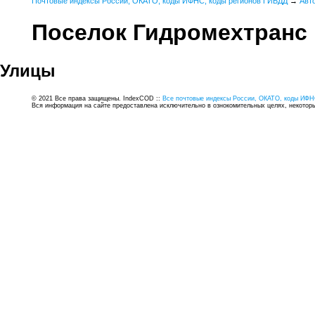
Почтовые индексы России, ОКАТО, коды ИФНС, коды регионов ГИБДД
→
Авт
Поселок Гидромехтранс
Улицы
© 2021 Все права защищены. IndexCOD ::
Все почтовые индексы России, ОКАТО, коды ИФН
Вся информация на сайте предоставлена исключительно в ознокомительных целях, некоторые