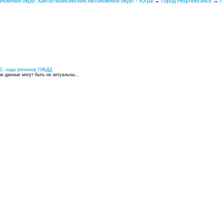
ономный округ Ханты-Мансийский Автономный округ - Югра
→
Город Нефтеюганск
→
П
С, коды регионов ГИБДД
 данные могут быть не актуальны...