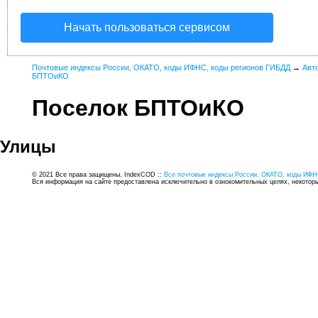
Начать пользоваться сервисом
Почтовые индексы России, ОКАТО, коды ИФНС, коды регионов ГИБДД
→
Авт
БПТОиКО
Поселок БПТОиКО
Улицы
© 2021 Все права защищены. IndexCOD ::
Все почтовые индексы России, ОКАТО, коды ИФН
Вся информация на сайте предоставлена исключительно в ознокомительных целях, некоторые