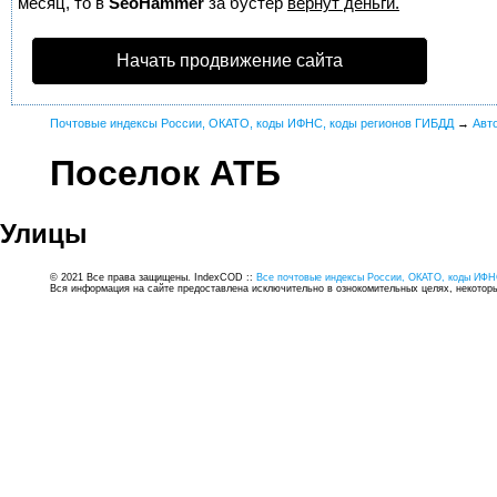
месяц, то в
SeoHammer
за бустер
вернут деньги.
Начать продвижение сайта
Почтовые индексы России, ОКАТО, коды ИФНС, коды регионов ГИБДД
→
Авт
Поселок АТБ
Улицы
© 2021 Все права защищены. IndexCOD ::
Все почтовые индексы России, ОКАТО, коды ИФН
Вся информация на сайте предоставлена исключительно в ознокомительных целях, некоторые