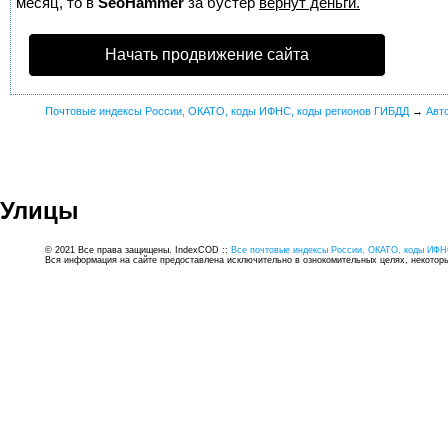
месяц, то в
SeoHammer
за бустер
вернут деньги.
Начать продвижение сайта
Почтовые индексы России, ОКАТО, коды ИФНС, коды регионов ГИБДД
→
Авт
Улицы
© 2021 Все права защищены. IndexCOD ::
Все почтовые индексы России, ОКАТО, коды ИФН
Вся информация на сайте предоставлена исключительно в ознокомительных целях, некоторые