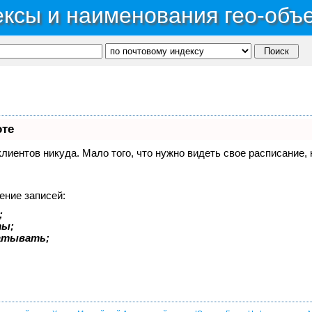
ксы и наименования гео-объ
оте
 клиентов никуда. Мало того, что нужно видеть свое расписание
ение записей:
;
ты;
батывать;